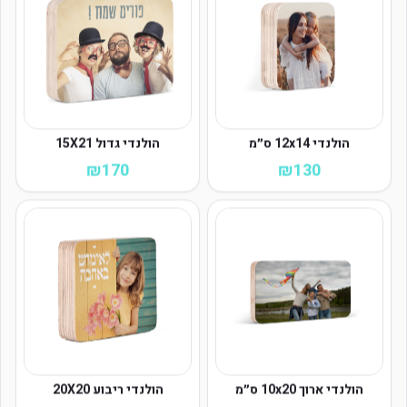
קישורים מהירים
דף הבית
הולנדי 12x14 ס״מ
הולנדי גדול 15X21
כל המוצרים
₪
170
₪
130
סניפים
מעקב הזמנה
צור קשר
שירות לקוחות
משלוחים והחזרות
שאלות נפוצות
הולנדי ארוך 10x20 ס״מ
הולנדי ריבוע 20X20
מדיניות פרטיות