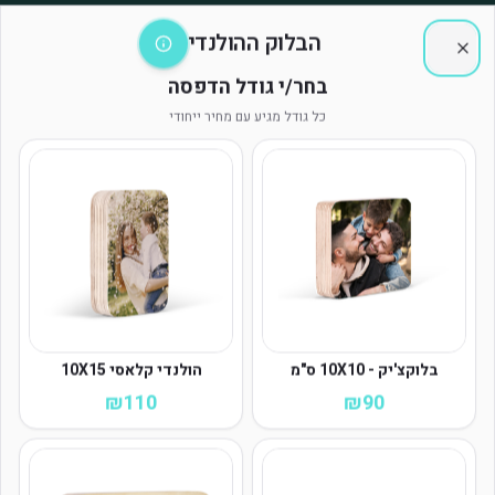
משלוח חינם בהזמנות מעל ₪199 | זמן אספקה: 3-7 ימי עסקים
הבלוק ההולנדי
Close
בחר/י גודל הדפסה
כל גודל מגיע עם מחיר ייחודי
הבלוק ההולנדי
בלוקצ'יק - 10X10 ס"מ
הולנדי קלאסי 10X15
₪
110
₪
90
האתר המושלם להדפסות מעוצבות ומתנות בעיצוב אישי